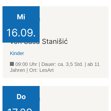
Mi
Veranstaltung
16.09.
Wolf
von Saša Stanišić
Kinder
09:00 Uhr | Dauer: ca. 3,5 Std. | ab 11
Jahren | Ort: LesArt
Do
Veranstaltung