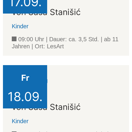
17.09.
Wolf
von Saša Stanišić
Kinder
09:00 Uhr | Dauer: ca. 3,5 Std. | ab 11
Jahren | Ort: LesArt
Fr
Veranstaltung
18.09.
Wolf
von Saša Stanišić
Kinder