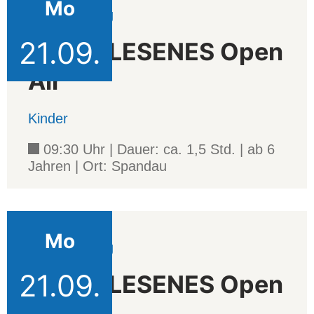
Mo
Veranstaltung
21.09.
AUSERLESENES Open
Air
Kinder
09:30 Uhr | Dauer: ca. 1,5 Std. | ab 6
Jahren | Ort: Spandau
Mo
Veranstaltung
21.09.
AUSERLESENES Open
Air