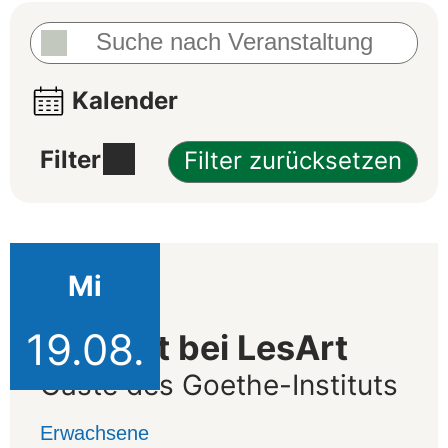
Kalender
Filter
Filter zurücksetzen
Mi
Fortbildung
19.08.
Zu Gast bei LesArt
Gäste des Goethe-Instituts
Erwachsene