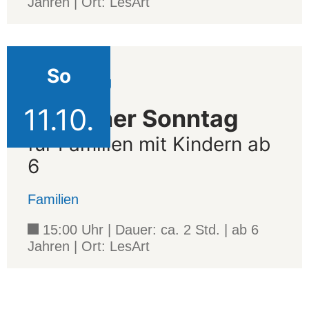
Jahren | Ort: LesArt
So
Veranstaltung
11.10.
Erlesener Sonntag
für Familien mit Kindern ab
6
Familien
15:00 Uhr | Dauer: ca. 2 Std. | ab 6
Jahren | Ort: LesArt