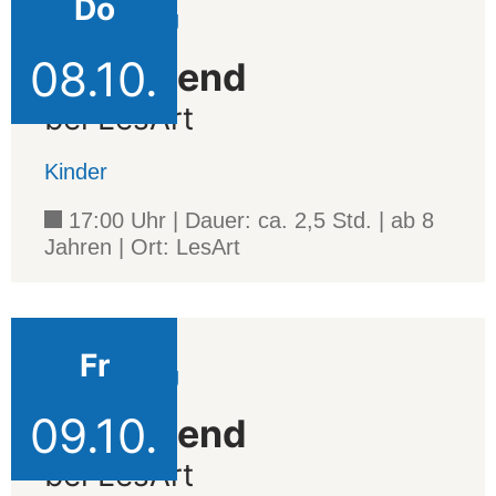
Do
Veranstaltung
08.10.
Leseabend
bei LesArt
Kinder
17:00 Uhr | Dauer: ca. 2,5 Std. | ab 8
Jahren | Ort: LesArt
Fr
Veranstaltung
09.10.
Leseabend
bei LesArt