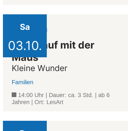
Sa
Veranstaltung
03.10.
Türen auf mit der
Maus
Kleine Wunder
Familien
14:00 Uhr | Dauer: ca. 3 Std. | ab 6
Jahren | Ort: LesArt