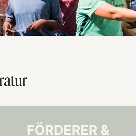
ratur
FÖRDERER &