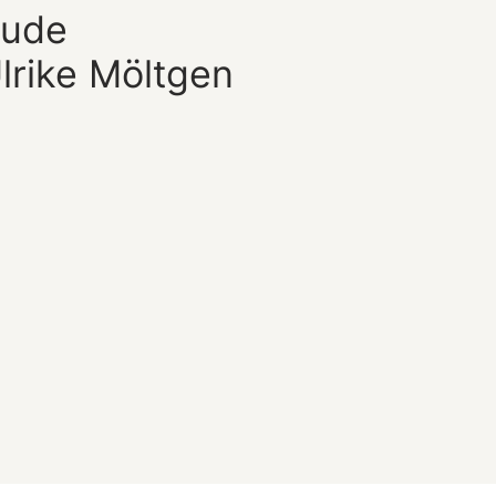
aude
Ulrike Möltgen