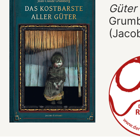
Güter
Grumbe
(Jacob