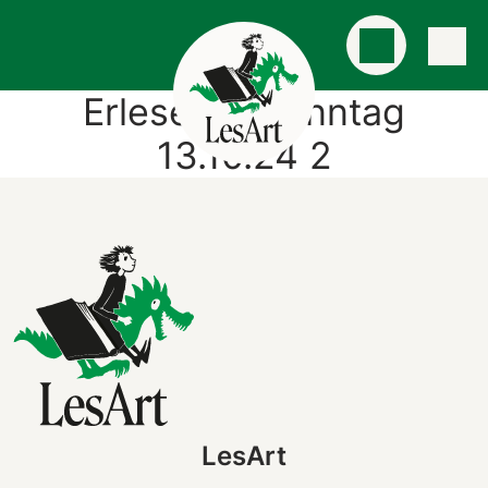
Erlesener Sonntag
13.10.24 2
LesArt