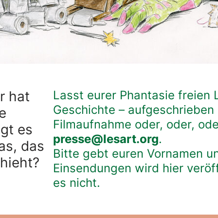
r hat
Lasst eurer Phantasie freien 
Geschichte – aufgeschrieben 
e
Filmaufnahme oder, oder, ode
igt es
presse@lesart.org
.
as, das
Bitte gebt euren Vornamen un
chieht?
Einsendungen wird hier veröff
es nicht.